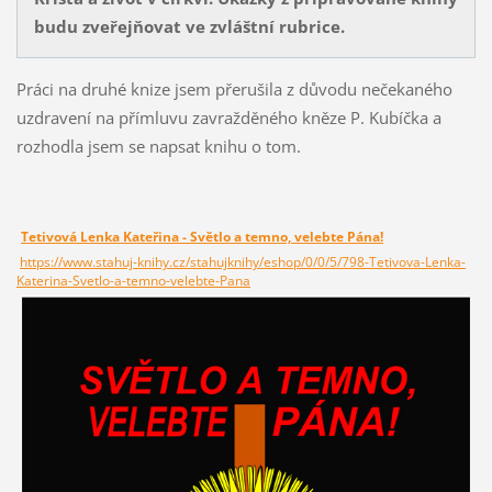
budu zveřejňovat ve zvláštní rubrice.
Práci na druhé knize jsem přerušila z důvodu nečekaného
uzdravení na přímluvu zavražděného kněze P. Kubíčka a
rozhodla jsem se napsat knihu o tom.
Tetivová Lenka Kateřina - Světlo a temno, velebte Pána!
https://www.stahuj-knihy.cz/stahujknihy/eshop/0/0/5/798-Tetivova-Lenka-
Katerina-Svetlo-a-temno-velebte-Pana