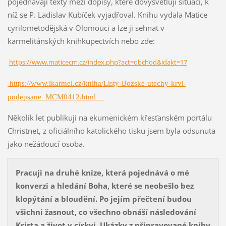
pojednávají texty mezi dopisy, které dovysvětlují situaci, k
níž se P. Ladislav Kubíček vyjadřoval. Knihu vydala Matice
cyrilometodějská v Olomouci a lze ji sehnat v
karmelitánských knihkupectvích nebo zde:
https://www.maticecm.cz/index.php?act=obchod&idakt=17
https://www.ikarmel.cz/kniha/Listy-Bozske-utechy-krvi-
podepsane_MCM0412.html
Několik let publikuji na ekumenickém křesťanském portálu
Christnet, z oficiálního katolického tisku jsem byla odsunuta
jako nežádoucí osoba.
Pracuji na druhé knize, která pojednává o mé
konverzi a hledání Boha, které se neobešlo bez
klopýtání a bloudění. Po jejím přečtení budou
všichni žasnout, co všechno obnáší následování
Krista a život v církvi. Ukázky z připravované knihy