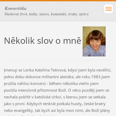
Konvertitka
Duchovní život, knihy, názory, komentáře, úvahy, zprávy
Několik slov o mně
Jmenuji se Lenka Kateřina Tetivová, kdysi jsem byla nevěřící,
jednu dobu dokonce militantní ateistka, ale roku 1983 jsem
prožila náhlou konverzi - během několika vteřin jsem
pocítila intenzívně přítomnost Boží. O něco později jsem se
nechala pokřtít v katolické církvi, s kterou jsem se setkala
jako s první. Kdybych tenkrát potkala husity, české bratry
nebo evangelíky, tak bych asi byla mezi nimi, ale Boží plány