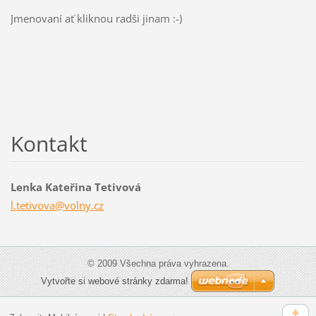
Jmenovaní ať kliknou radši jinam :-)
Kontakt
Lenka Kateřina Tetivová
l.tetivo
va@volny
.cz
© 2009 Všechna práva vyhrazena.
Vytvořte si webové stránky zdarma!