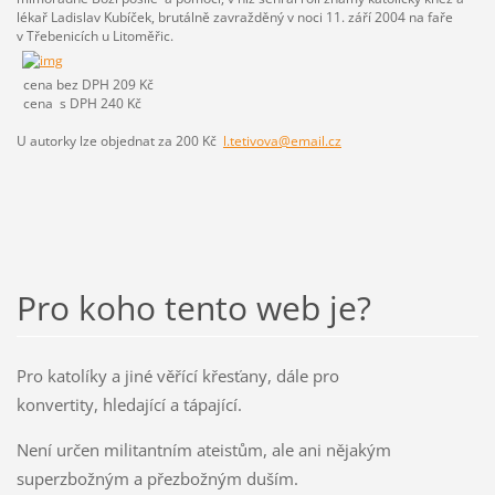
lékař Ladislav Kubíček, brutálně zavražděný v noci 11. září 2004 na faře
v Třebenicích u Litoměřic.
cena bez DPH 209 Kč
cena s DPH 240 Kč
U autorky lze objednat za 200 Kč
l.tetivova@email.cz
Pro koho tento web je?
Pro katolíky a jiné věřící křesťany, dále pro
konvertity, hledající a tápající.
Není určen militantním ateistům, ale ani nějakým
superzbožným a přezbožným duším.