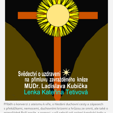
Příběh o konverzi z ateismu k víře, o hledání duchovní cesty a zápasech
s překážkami, nemocemi, duchovními krizemi a hrůzou ze smrti, ale také o
mimořádné Boží posile a pomoci, v níž sehrál roli známý katolický kněz a