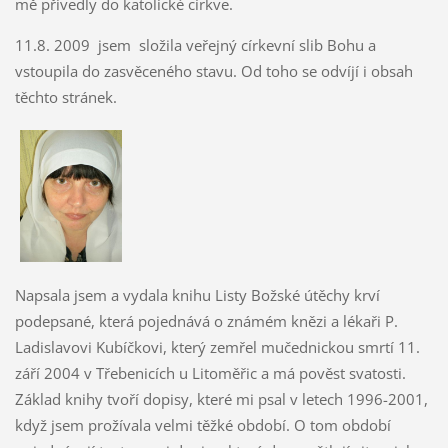
mě přivedly do katolické církve.
11.8. 2009 jsem složila veřejný církevní slib Bohu a
vstoupila do zasvěceného stavu. Od toho se odvíjí i obsah
těchto stránek.
Napsala jsem a vydala knihu Listy Božské útěchy krví
podepsané, která pojednává o známém knězi a lékaři P.
Ladislavovi Kubíčkovi, který zemřel mučednickou smrtí 11.
září 2004 v Třebenicích u Litoměřic a má pověst svatosti.
Základ knihy tvoří dopisy, které mi psal v letech 1996-2001,
když jsem prožívala velmi těžké období. O tom období